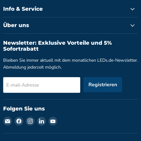
Info & Service
Über uns
Newsletter: Exklusive Vorteile und 5%
Sofortrabatt
Bleiben Sie immer aktuell mit dem monatlichen LEDs.de-Newsletter.
Abmeldung jederzeit möglich.
Registrieren
E-mail-Adresse
Folgen Sie uns
Finden
Finden
Finden
Finden
Finden
Sie
Sie
Sie
Sie
Sie
uns
uns
uns
uns
uns
auf
auf
auf
auf
auf